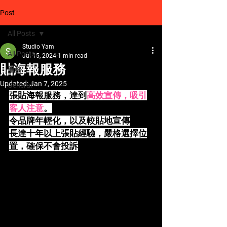
Post
All Posts
Studio Yam
All Posts
Jul 15, 2024
1 min read
貼海報服務
服務
Updated:
Jan 7, 2025
General
張貼海報服務，達到
高效宣傳，吸引
客人注意
。
令品牌年輕化，以及較貼地宣傳
長達十年以上張貼經驗，嚴格選擇位
置，確保不會投訴