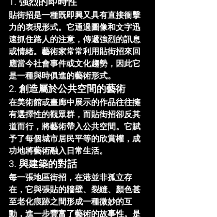
1. 
強烈的即時性
貼街招是一種既即興又具有直接衝擊
力的表現形式。它通過圖像和文字迅
速抓住路人的注意，傳遞強烈的訊息
或情緒。藝術家常常利用貼街招來回
應當今社會事件或文化趨勢，因此它
是一種與時俱進的藝術形式。
2. 
創造屬於公共空間的藝術
在美術館或畫廊中展示的作品往往擁
有選擇性的觀眾群，而貼街招卻反其
道而行，將藝術帶入公共空間。它賦
予了每個城市居民平等的欣賞權，成
功地將藝術融入日常生活。
3. 
與建築的對話
每一張地區街招，在港並非孤立存
在，它與張貼的牆壁、裂縫、顏色甚
至老化痕跡之間形成一種微妙的互
動，進一步豐富了藝術的故事性。是