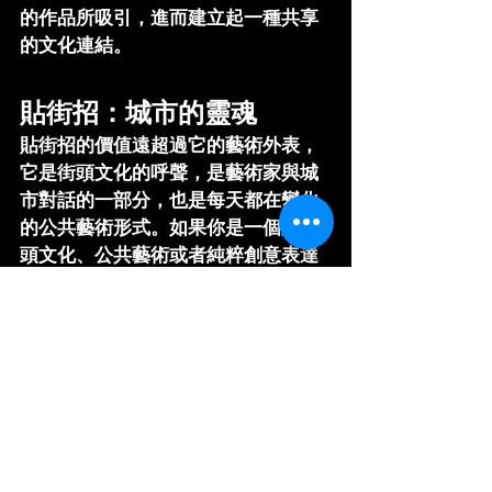
的作品所吸引，進而建立起一種共享
的文化連結。
貼街招：城市的靈魂
貼街招的價值遠超過它的藝術外表，
它是街頭文化的呼聲，是藝術家與城
市對話的一部分，也是每天都在變化
的公共藝術形式。如果你是一個對街
頭文化、公共藝術或者純粹創意表達
感興趣的人，為什麼不親自參與，成
為這場無聲對話的一部分？
想更深入了解街頭藝術的多層次意
涵？快來到我們的網頁，留言與我們
公司
 Yam Studio 
交流，共同探索城市
角落中被貼街招喚醒的藝術靈魂吧！
#网页
#sorry