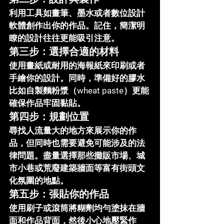
利用工具如畫筆、墨水或者數位設計
軟體創作出你的作品。記住，簡潔明
瞭的設計往往更能吸引注意。
第三步：選擇合適的材料
使用畫紙或耐用的海報紙來印刷或者
手繪你的設計。同時，準備好的膠水
比如自製麵粉漿（wheat paste）更能
確保作品牢固黏貼。
第四步：規劃位置
尋找人流量大的地方來展示你的作
品，但同時也需要避免可能涉及的法
律問題。盡量選擇那些攤販市場、城
市小巷或荒廢建築牆面等富有街頭文
化氛圍的地點。
第五步：張貼你的作品
使用刷子或滾筒將糊劑均勻塗抹在牆
面和作品背面，然後小心地壓緊作