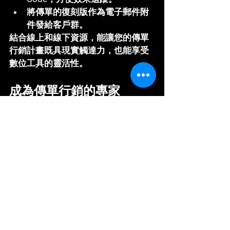
將傳單的復刻版作為電子郵件附
件發給客戶群。
結合線上和線下資源，能讓您的傳單
行銷計畫既具現實觸達力，也能享受
數位工具的靈活性。
成為傳單行銷的專家
傳單在數位時代的有效性體現在其直
接性、視覺衝擊力和可實現的成本效
應上。無論您是經營咖啡店、本地課
程，還是舉辦活動，傳單都是難以替
代的有力工具。
需要幫助？讓
Yam Studio
 成為您在設
計與執行的最佳夥伴，協助您打造專
業且引人注目的傳單。現在投入心力
於傳單行銷，見證效益提升！