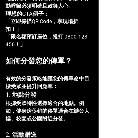
動呼籲必須明確且鼓舞人心。
理想的CTA例子：
「立即掃描QR Code，享現場折
扣！」
「限名額預訂座位，撥打 0800-123-
456！」
如何分發您的傳單？
有效的分發策略能讓您的傳單命中目
標受眾並提升回應率：
1. 
地點分發
根據受眾特性選擇適合的地點。例
如，健身房促銷的傳單適合在辦公大
樓、校園或公園附近分發。
2. 
活動贈送