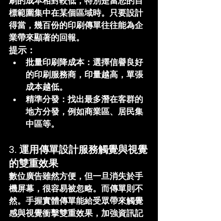
刷的成本相對較低，特別是當您的目
標範圍集中在某個區域時。只要設計
得當，幾百份的印刷傳單往往能為企
業帶來顯著的回報。
提示：
批量印刷降成本
：選擇信譽良好
的印刷服務商，印量越高，單張
成本越低。
精準分發
：找出最多潛在客群的
地方分發，例如商業區、居民集
中區等。
3. 運用傳單設計服務
觸覺與視覺
的雙重效果
數位廣告雖然方便，但一旦消失於手
機屏幕，很容易被忽略。而傳單則不
然。手握實體傳單能給受眾帶來觸覺
感與視覺衝擊雙重效果，加強資訊記