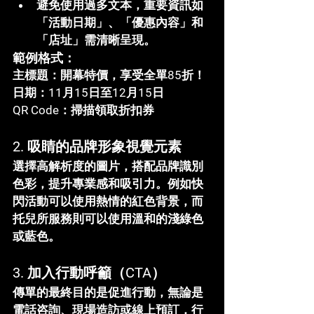
避免使用過多文本，重要資訊如
「活動日期」、「優惠內容」和
「店址」需清晰呈現。
範例格式：
主標題
：開幕特價，享受全單85折！
日期
：11月15日至12月15日
QR Code
：掃描領取折扣券
2. 
吸睛的品牌形象視覺元素
選擇高解析度的圖片，搭配品牌識別
色彩，提升專業感和吸引力。例如快
閃活動可以使用熱情的紅色背景，而
托兒所服務則可以使用溫和的淺綠色
或藍色。
3. 
加入行動呼籲（CTA）
傳單的最終目的是促進行動，無論是
電話咨詢、現場造訪或線上預訂，行