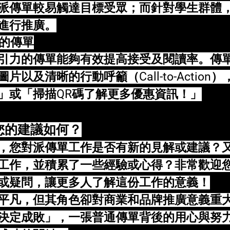
派傳單較易觸達目標受眾；而針對學生群體
進行推廣。
球的傳單
引力的傳單能夠有效提高接受及閱讀率。傳
片以及清晰的行動呼籲（Call-to-Action
」或「掃描QR碼了解更多優惠資訊！」
您的建議如何？
，您對派傳單工作是否有新的見解或建議？
工作，並積累了一些經驗或心得？非常歡迎
或疑問，讓更多人了解這份工作的意義！
平凡，但其角色卻對商業和品牌推廣意義重
決定成敗」，一張普通傳單背後的用心與努