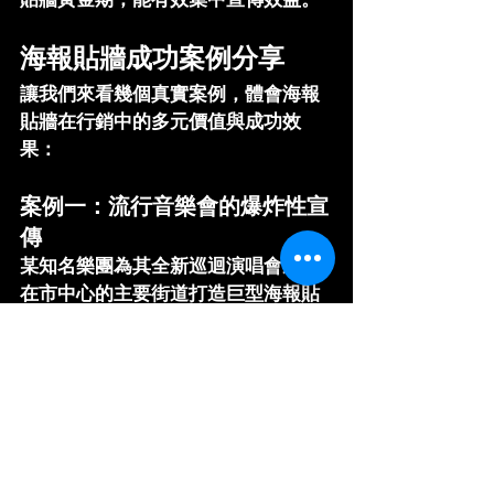
海報貼牆成功案例分享
讓我們來看幾個真實案例，體會海報
貼牆在行銷中的多元價值與成功效
果：
案例一：流行音樂會的爆炸性宣
傳
某知名樂團為其全新巡迴演唱會選擇
在市中心的主要街道打造巨型海報貼
牆，並在設計上巧妙融入官方標誌及
拍照熱點。粉絲憑此海報背光拍照分
享至社群平台的大幅增加，短時間內
就累積了數千張打卡貼文。
案例二：大學募款活動的溫馨宣
傳