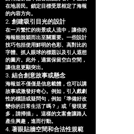
在地居民。鎖定目標受眾框定了海報
的內容方向。
2. 
創建吸引目光的設計
在一片繁忙的街景或人流中，讓你的
海報能脫穎而出至關重要。一些設計
技巧包括使用鮮明的色彩、高對比的
字體、抓人眼球的標題以及引人遐想
的圖片。此外，適當保留空白空間，
讓信息更顯突出。
3. 
結合創意故事或懸念
海報並不僅僅是信息載體，也可以講
故事或激發好奇心。例如，引入戲劇
性的標語或疑問句，例如「準備好改
變你的日常生活了嗎？」或「發現更
多，請掃描」。這樣的文案會讓路人
產生興趣，進而行動。
4. 
著眼貼牆空間和合法性規範