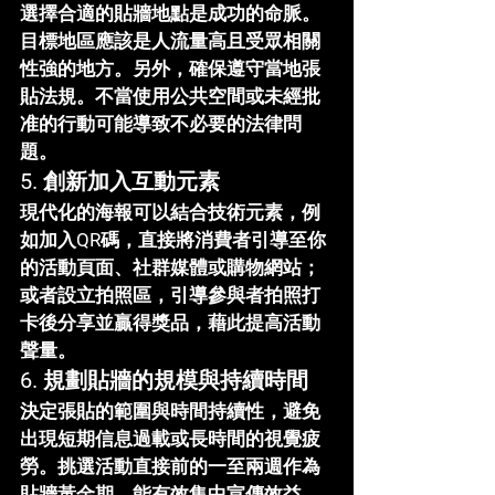
選擇合適的貼牆地點是成功的命脈。
目標地區應該是人流量高且受眾相關
性強的地方。另外，確保遵守當地張
貼法規。不當使用公共空間或未經批
准的行動可能導致不必要的法律問
題。
5. 
創新加入互動元素
現代化的海報可以結合技術元素，例
如加入QR碼，直接將消費者引導至你
的活動頁面、社群媒體或購物網站；
或者設立拍照區，引導參與者拍照打
卡後分享並贏得獎品，藉此提高活動
聲量。
6. 
規劃貼牆的規模與持續時間
決定張貼的範圍與時間持續性，避免
出現短期信息過載或長時間的視覺疲
勞。挑選活動直接前的一至兩週作為
貼牆黃金期，能有效集中宣傳效益。