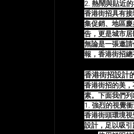
2. 熱鬧與貼近
香港街招具有接
集促銷、地區慶
告，更是城市居
無論是一張邀請
報，香港街招總
香港街招設計
香港街招的美，
素
。下面我們列
1. 強烈的視覺
香港街頭環境視
設計
，足以吸引